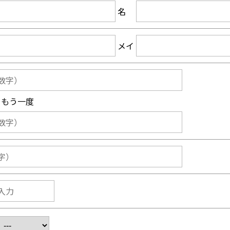
名
メイ
めもう一度