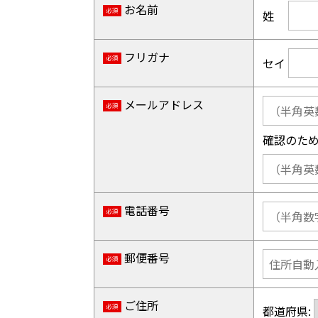
お名前
必須
姓
フリガナ
必須
セイ
メールアドレス
必須
確認のた
電話番号
必須
郵便番号
必須
ご住所
必須
都道府県: