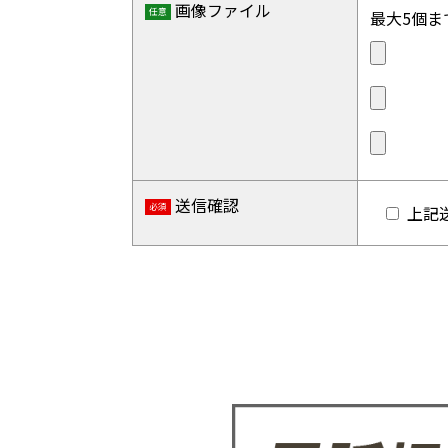
画像ファイル
任意
最大5個ま
送信確認
必須
上記